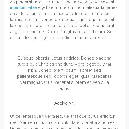
ac placerat felis. Etiam non neque ac odio consequat
interdum vitae
eget sem. Interdum et malesuada fames
ac ante ipsum primis in faucibus. In et est ut metus
lacinia pretium. Donec consequat, ligula eget suscipit
laoreet, sem orci molestie tellus, ut pellentesque erat
augue non neque. Donec fringilla aliquam dictum. Sed
dictum tempus ligula, quis efficitur lacus varius et.
Quisque lobortis luctus sodales. Donec placerat
turpis quis ultricies tincidunt. Morbi eget pulvinar
nibh. Donec lorem ipsum, laoreet sed
pellentesque sed, lobortis eget ligula. Maecenas
vel magna varius, venenatis lorem et, vehicula
lacus.
Adelya Nh.
Ut pellentesque viverra leo, vel tristique purus efficitur
nec. Nam eu nunc in diam vulputate pharetra a non ex.
Donec sit amet arcu ultrices, porttitor lorem at, egestas