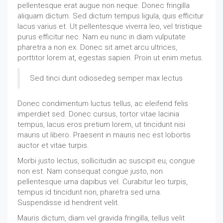
pellentesque erat augue non neque. Donec fringilla
aliquam dictum. Sed dictum tempus ligula, quis efficitur
lacus varius et. Ut pellentesque viverra leo, vel tristique
purus efficitur nec. Nam eu nunc in diam vulputate
pharetra a non ex. Donec sit amet arcu ultrices,
porttitor lorem at, egestas sapien. Proin ut enim metus.
Sed tinci dunt odiosedeg semper max lectus
Donec condimentum luctus tellus, ac eleifend felis
imperdiet sed. Donec cursus, tortor vitae lacinia
tempus, lacus eros pretium lorem, ut tincidunt nisi
mauris ut libero. Praesent in mauris nec est lobortis
auctor et vitae turpis.
Morbi justo lectus, sollicitudin ac suscipit eu, congue
non est. Nam consequat congue justo, non
pellentesque urna dapibus vel. Curabitur leo turpis,
tempus id tincidunt non, pharetra sed urna.
Suspendisse id hendrerit velit.
Mauris dictum, diam vel gravida fringilla, tellus velit