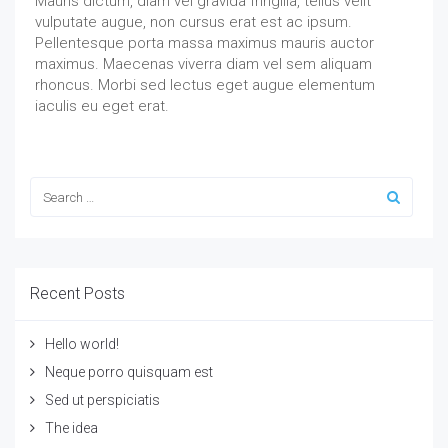
Mauris dictum, diam vel gravida fringilla, tellus velit
vulputate augue, non cursus erat est ac ipsum.
Pellentesque porta massa maximus mauris auctor
maximus. Maecenas viverra diam vel sem aliquam
rhoncus. Morbi sed lectus eget augue elementum
iaculis eu eget erat.
Recent Posts
Hello world!
Neque porro quisquam est
Sed ut perspiciatis
The idea