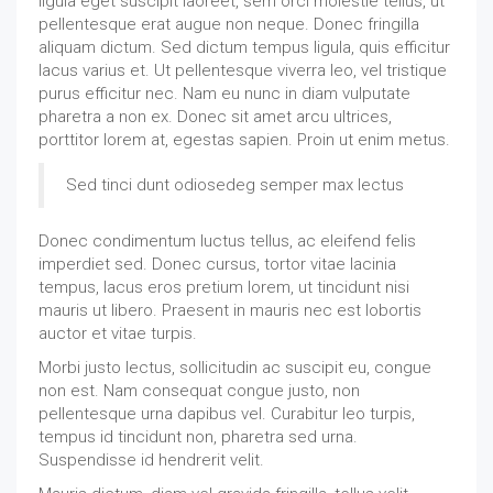
ligula eget suscipit laoreet, sem orci molestie tellus, ut
pellentesque erat augue non neque. Donec fringilla
aliquam dictum. Sed dictum tempus ligula, quis efficitur
lacus varius et. Ut pellentesque viverra leo, vel tristique
purus efficitur nec. Nam eu nunc in diam vulputate
pharetra a non ex. Donec sit amet arcu ultrices,
porttitor lorem at, egestas sapien. Proin ut enim metus.
Sed tinci dunt odiosedeg semper max lectus
Donec condimentum luctus tellus, ac eleifend felis
imperdiet sed. Donec cursus, tortor vitae lacinia
tempus, lacus eros pretium lorem, ut tincidunt nisi
mauris ut libero. Praesent in mauris nec est lobortis
auctor et vitae turpis.
Morbi justo lectus, sollicitudin ac suscipit eu, congue
non est. Nam consequat congue justo, non
pellentesque urna dapibus vel. Curabitur leo turpis,
tempus id tincidunt non, pharetra sed urna.
Suspendisse id hendrerit velit.